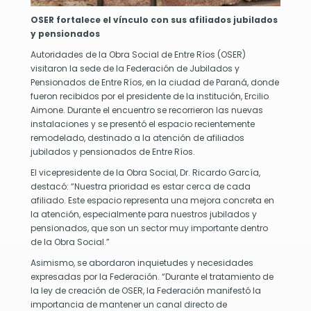
ra
r
OSER fortalece el vínculo con sus afiliados jubilados
y pensionados
nocer
Autoridades de la Obra Social de Entre Ríos (OSER)
cesidad
visitaron la sede de la Federación de Jubilados y
Pensionados de Entre Ríos, en la ciudad de Paraná, donde
sponer
fueron recibidos por el presidente de la institución, Ercilio
Aimone. Durante el encuentro se recorrieron las nuevas
ngre
instalaciones y se presentó el espacio recientemente
remodelado, destinado a la atención de afiliados
oductos
jubilados y pensionados de Entre Ríos.
nguíneos
ocuos
El vicepresidente de la Obra Social, Dr. Ricardo García,
destacó: “Nuestra prioridad es estar cerca de cada
a
afiliado. Este espacio representa una mejora concreta en
rma
la atención, especialmente para nuestros jubilados y
pensionados, que son un sector muy importante dentro
radecer
de la Obra Social.”
Asimismo, se abordaron inquietudes y necesidades
nantes
expresadas por la Federación. “Durante el tratamiento de
la ley de creación de OSER, la Federación manifestó la
sibilidad
importancia de mantener un canal directo de