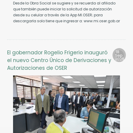
Desde la Obra Social se sugiere y se recuerda al afiliado
que también puede iniciar la solicitud de autorización
desde su celular a través de la App MI.OSER; para
descargarla solo tiene que ingresar a: www.mi.oser.gob.ar
El gobernador Rogelio Frigerio inauguró
18
Sep
2025
el nuevo Centro Único de Derivaciones y
Autorizaciones de OSER
da
nio
lebra
a
ndial
l
nante