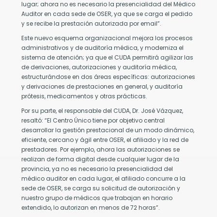
ocuos
lugar; ahora no es necesario la presencialidad del Médico
Auditor en cada sede de OSER, ya que se carga el pedido
a
y se recibe la prestación autorizada por email”.
rma
Este nuevo esquema organizacional mejora los procesos
radecer
administrativos y de auditoría médica, y moderniza el
sistema de atención; ya que el CUDA permitirá agilizar las
de derivaciones, autorizaciones y auditoría médica,
nantes
estructurándose en dos áreas específicas: autorizaciones
y derivaciones de prestaciones en general, y auditoría
sibilidad
prótesis, medicamentos y otras prácticas.
lvar
Por su parte, el responsable del CUDA, Dr. José Vázquez,
das
resaltó: “El Centro Único tiene por objetivo central
manas.
desarrollar la gestión prestacional de un modo dinámico,
eficiente, cercano y ágil entre OSER, el afiliado y la red de
prestadores. Por ejemplo, ahora las autorizaciones se
realizan de forma digital desde cualquier lugar de la
provincia, ya no es necesario la presencialidad del
médico auditor en cada lugar, el afiliado concurre a la
sede de OSER, se carga su solicitud de autorización y
nuestro grupo de médicos que trabajan en horario
extendido, lo autorizan en menos de 72 horas”.