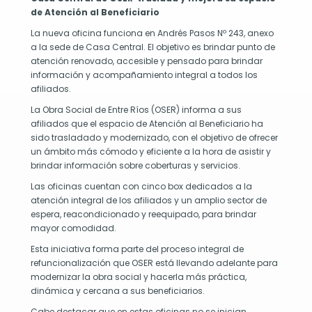
ra
de Atención al Beneficiario
r
La nueva oficina funciona en Andrés Pasos Nº 243, anexo
nocer
a la sede de Casa Central. El objetivo es brindar punto de
atención renovado, accesible y pensado para brindar
cesidad
información y acompañamiento integral a todos los
afiliados.
sponer
La Obra Social de Entre Ríos (OSER) informa a sus
ngre
afiliados que el espacio de Atención al Beneficiario ha
sido trasladado y modernizado, con el objetivo de ofrecer
oductos
un ámbito más cómodo y eficiente a la hora de asistir y
nguíneos
ocuos
brindar información sobre coberturas y servicios.
Las oficinas cuentan con cinco box dedicados a la
a
atención integral de los afiliados y un amplio sector de
rma
espera, reacondicionado y reequipado, para brindar
radecer
mayor comodidad.
Esta iniciativa forma parte del proceso integral de
refuncionalización que OSER está llevando adelante para
nantes
modernizar la obra social y hacerla más práctica,
sibilidad
dinámica y cercana a sus beneficiarios.
Cabe destacar que en estas oficinas no se inician