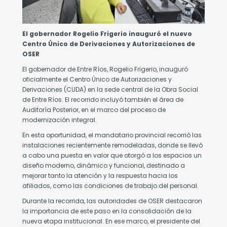
ngre.
ento
e
ve
El gobernador Rogelio Frigerio inauguró el nuevo
ra
Centro Único de Derivaciones y Autorizaciones de
r
OSER
nocer
El gobernador de Entre Ríos, Rogelio Frigerio, inauguró
oficialmente el Centro Único de Autorizaciones y
cesidad
Derivaciones (CUDA) en la sede central de la Obra Social
de Entre Ríos. El recorrido incluyó también el área de
sponer
Auditoría Posterior, en el marco del proceso de
modernización integral.
ngre
En esta oportunidad, el mandatario provincial recorrió las
oductos
instalaciones recientemente remodeladas, donde se llevó
nguíneos
a cabo una puesta en valor que otorgó a los espacios un
ocuos
diseño moderno, dinámico y funcional, destinado a
a
mejorar tanto la atención y la respuesta hacia los
rma
afiliados, como las condiciones de trabajo del personal.
Durante la recorrida, las autoridades de OSER destacaron
radecer
la importancia de este paso en la consolidación de la
nueva etapa institucional. En ese marco, el presidente del