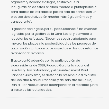
nantes
organismo, Mariano Gallegos, sostuvo que la
inauguración de estas oficinas “marca el puntapié inicial
sibilidad
para darle a los afiliados la posibilidad de contar con un
proceso de autorización mucho más ágil, dinámico y
lvar
transparente”.
das
manas.
El gobernador Frigerio, por su parte, reconoció los avances
logrados por la gestión de la Obra Social y convocó a
redoblar los esfuerzos: “Debemos seguir trabajando para
mejorar los plazos y la productividad de los procesos de
autorización, junto con otros aspectos en los que estamos
avanzando”, remarcó.
El acto contó además con la participación del
vicepresidente de OSER, Ricardo García; la vocal del
Directorio, Flavia Maidana; y el gerente general, Raúl
Sánchez. Asimismo, se destacó la presencia del ministro
de Gobierno, Manuel Troncoso, y del ministro de Salud,
Daniel Blanzaco, quienes acompañaron la recorrida junto
al resto de las autoridades.