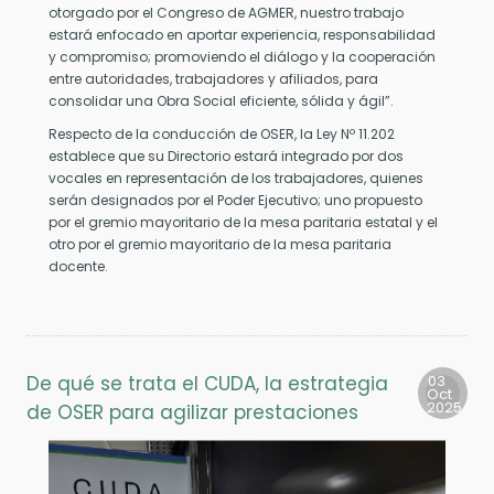
radecer
otorgado por el Congreso de AGMER, nuestro trabajo
estará enfocado en aportar experiencia, responsabilidad
y compromiso; promoviendo el diálogo y la cooperación
nantes
entre autoridades, trabajadores y afiliados, para
consolidar una Obra Social eficiente, sólida y ágil”.
sibilidad
Respecto de la conducción de OSER, la Ley Nº 11.202
lvar
establece que su Directorio estará integrado por dos
das
vocales en representación de los trabajadores, quienes
manas.
serán designados por el Poder Ejecutivo; uno propuesto
por el gremio mayoritario de la mesa paritaria estatal y el
otro por el gremio mayoritario de la mesa paritaria
docente.
De qué se trata el CUDA, la estrategia
03
Oct
2025
de OSER para agilizar prestaciones
da
nio