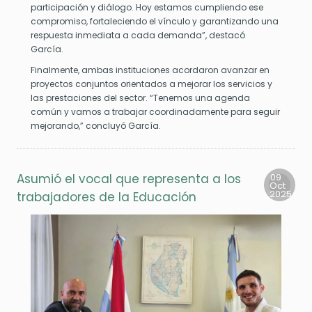
lvar
participación y diálogo. Hoy estamos cumpliendo ese
das
compromiso, fortaleciendo el vínculo y garantizando una
manas.
respuesta inmediata a cada demanda”, destacó
García.
Finalmente, ambas instituciones acordaron avanzar en
proyectos conjuntos orientados a mejorar los servicios y
las prestaciones del sector. “Tenemos una agenda
común y vamos a trabajar coordinadamente para seguir
mejorando,” concluyó García.
Asumió el vocal que representa a los
09
Oct
2025
trabajadores de la Educación
da
nio
lebra
a
ndial