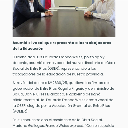
l
nante
ngre.
ento
e
ve
ra
r
Asumió el vocal que representa a los trabajadores
de la Educación.
nocer
El licenciado Luis Eduardo Franco Weiss, politólogo y
cesidad
docente, asumió como vocal del nuevo directorio de Obra
Social de Entre Ríos (OSER), representando a los
sponer
trabajadores de la educación de nuestra provincia.
A través del decreto Nº 2639/25, que lleva las firmas del
ngre
gobernador de Entre Ríos Rogelio Frigerio y del ministro de
oductos
Salud, Daniel Ulises Blanzaco, el gobierno designó
nguíneos
oficialmente al Lic. Eduardo Franco Weiss como vocal de
ocuos
la OSER, elegido por la Asociación Gremial de Entre Ríos
(AGMER).
a
rma
En su encuentro con el presidente de la Obra Social,
Mariano Gallegos, Franco Weiss expresó: “Con el respaldo