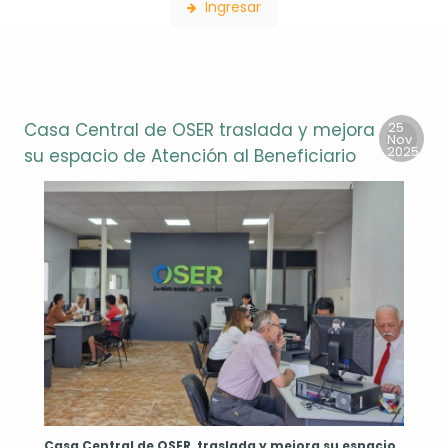
Ingresar
Casa Central de OSER traslada y mejora
25
Nov
2025
su espacio de Atención al Beneficiario
da
nio
lebra
a
ndial
l
nante
ngre.
ento
e
ve
Casa Central de OSER traslada y mejora su espacio