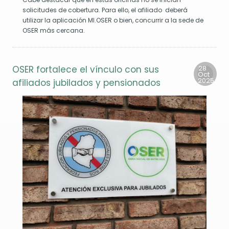
lvar
solicitudes de cobertura. Para ello, el afiliado deberá
das
utilizar la aplicación MI.OSER o bien, concurrir a la sede de
manas.
OSER más cercana.
OSER fortalece el vínculo con sus
28
Oct
2025
afiliados jubilados y pensionados
da
nio
lebra
a
ndial
l
nante
ngre.
ento
e
ve