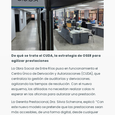
lebra
a
ndial
l
nante
ngre.
ento
e
ve
De qué se trata el CUDA, la estrategia de OSER para
ra
agilizar prestaciones
r
La Obra Social de Entre Ríos puso en funcionamiento el
nocer
Centro Único de Derivación y Autorizaciones (CUDA), que
centraliza la gestión de auditorías y derivaciones;
cesidad
agilizando los tiempos de resolución. Con el nuevo
sponer
esquema, los afiliados no necesitan realizar colas ni
esperar en las oficinas para autorizar una prestación.
ngre
La Gerenta Prestacional, Dra. Silvia Schenone, explicó: “Con
este nuevo modelo se pretende que las prestaciones sean
oductos
nguíneos
más accesibles, de una forma digital, desde cualquier