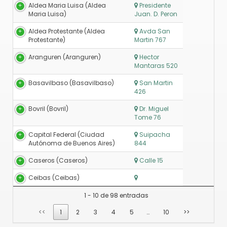
Aldea Maria Luisa (Aldea
Presidente
Maria Luisa)
Juan. D. Peron
Aldea Protestante (Aldea
Avda San
Protestante)
Martin 767
Aranguren (Aranguren)
Hector
Mantaras 520
Basavilbaso (Basavilbaso)
San Martin
426
Bovril (Bovril)
Dr. Miguel
Tome 76
Capital Federal (Ciudad
Suipacha
Autónoma de Buenos Aires)
844
Caseros (Caseros)
Calle 15
Ceibas (Ceibas)
1 - 10 de 98 entradas
<<
1
2
3
4
5
…
10
>>